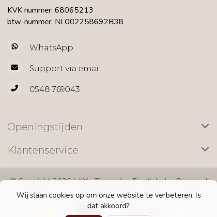
KVK nummer: 68065213
btw-nummer: NL002258692B38
WhatsApp
Support via email
0548 769043
Openingstijden
Klantenservice
© Copyright 2026 LILY - Theme by
Frontlabel
- Powered
by
Lightspeed
Wij slaan cookies op om onze website te verbeteren. Is
dat akkoord?