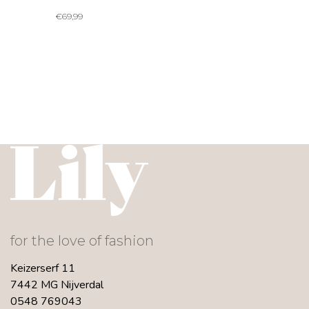
€
69,99
for the love of fashion
Keizerserf 11
7442 MG Nijverdal
0548 769043