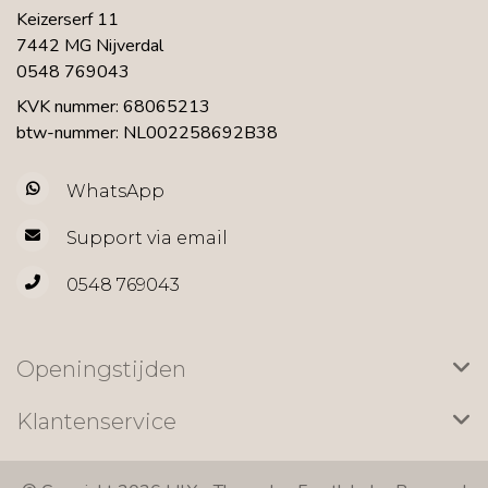
Keizerserf 11
7442 MG Nijverdal
0548 769043
KVK nummer: 68065213
btw-nummer: NL002258692B38
WhatsApp
Support via email
0548 769043
Openingstijden
Klantenservice