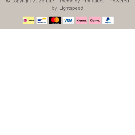
© Copyright 2026 LILY - Theme by
Frontlabel
- Powered
by
Lightspeed