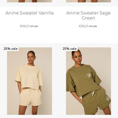
Anine Sweater Vanilla
Anine Sweater Sage
Green
€
56,21
€
56,21
€
74,95
€
74,95
25% sale
25% sale