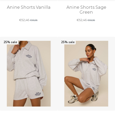
Anine Shorts Vanilla
Anine Shorts Sage
Green
€
52,46
€
52,46
€
69,95
€
69,95
25% sale
25% sale