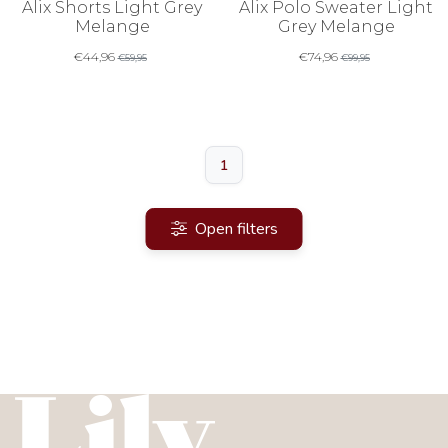
Alix Shorts Light Grey
Alix Polo Sweater Light
Melange
Grey Melange
€
44,96
€
74,96
€
59,95
€
99,95
1
Open filters