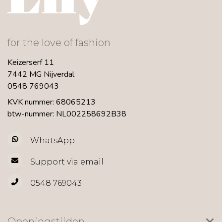
for the love of fashion
Keizerserf 11
7442 MG Nijverdal
0548 769043
KVK nummer: 68065213
btw-nummer: NL002258692B38
WhatsApp
Support via email
0548 769043
Openingstijden