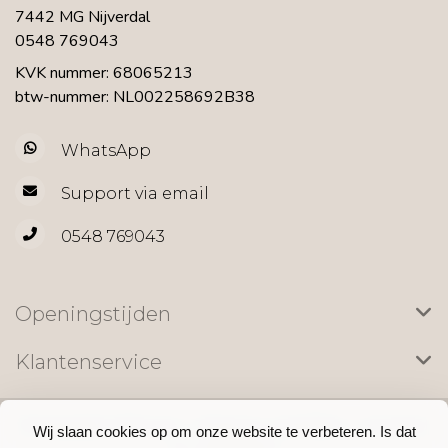
7442 MG Nijverdal
0548 769043
KVK nummer: 68065213
btw-nummer: NL002258692B38
WhatsApp
Support via email
0548 769043
Openingstijden
Klantenservice
© Copyright 2026 LILY - Theme by
Frontlabel
- Powered
Wij slaan cookies op om onze website te verbeteren. Is dat