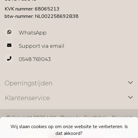
KVK nummer: 68065213
btw-nummer: NL002258692B38
WhatsApp
Support via email
0548 769043
Openingstijden
Klantenservice
© Copyright 2026 LILY - Theme by
Frontlabel
- Powered
by
Lightspeed
Wij slaan cookies op om onze website te verbeteren. Is
dat akkoord?