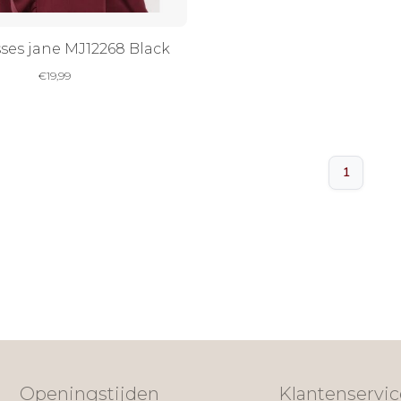
ses jane MJ12268 Black
€
19,99
1
Openingstijden
Klantenservic