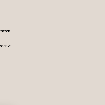
rneren
rden &