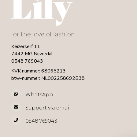
for the love of fashion
Keizerserf 11
7442 MG Nijverdal
0548 769043
KVK nummer: 68065213
btw-nummer: NL002258692B38
WhatsApp
Support via email
0548 769043