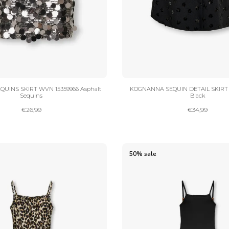
QUINS SKIRT WVN 15359966 Asphalt
KOGNANNA SEQUIN DETAIL SKIRT T
Sequins
Black
€
26,99
€
34,99
50% sale