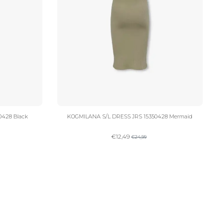
0428 Black
KOGMILANA S/L DRESS JRS 15350428 Mermaid
€
12,49
€
24,99