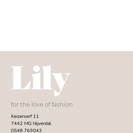
for the love of fashion
Keizerserf 11
7442 MG Nijverdal
0548 769043