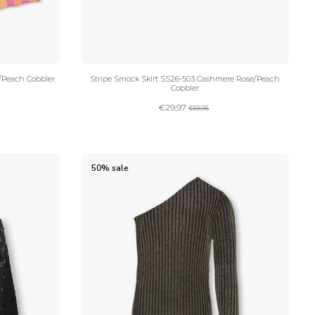
/Peach Cobbler
Stripe Smock Skirt SS26-503 Cashmere Rose/Peach
Cobbler
€
29,97
€
59,95
50% sale