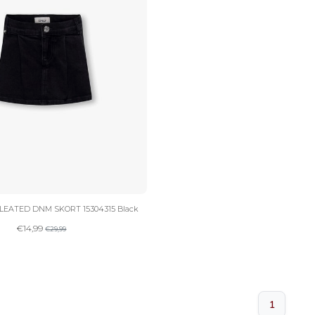
EATED DNM SKORT 15304315 Black
€
14,99
€
29,99
1