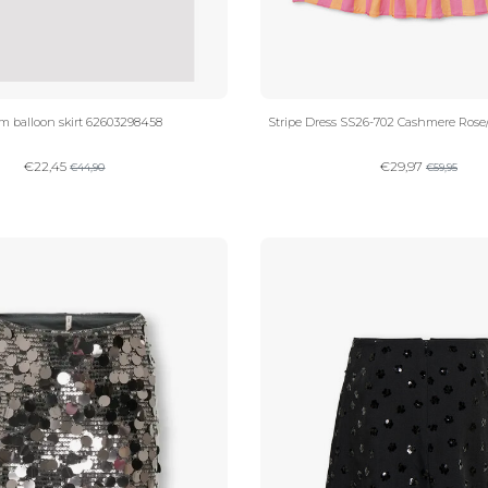
m balloon skirt 62603298458
Stripe Dress SS26-702 Cashmere Rose
€
22,45
€
29,97
€
44,90
€
59,95