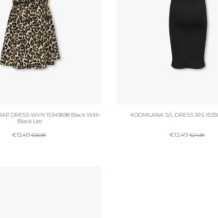
AP DRESS WVN 15349698 Black With
KOGMILANA S/L DRESS JRS 1535
Black Leo
€
13,49
€
12,49
€
26,99
€
24,99