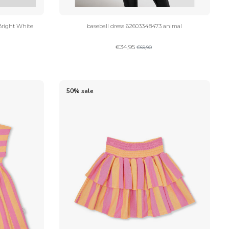
right White
baseball dress 62603348473 animal
€
34,95
€
69,90
50% sale