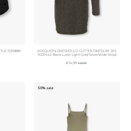
LR 15359880
KOGQUEEN ONESHOULD GLITTER DRESS BF JRS
15331442 Black Lurex Light Gold/Silver/Wide Stripe
€
14,99
€
29,99
50% sale