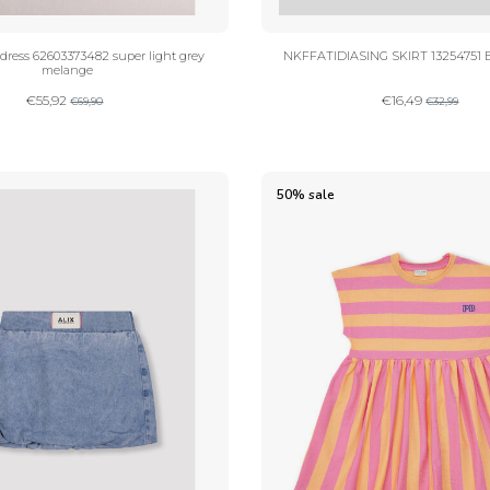
e dress 62603373482 super light grey
NKFFATIDIASING SKIRT 13254751 B
melange
€
55,92
€
16,49
€
69,90
€
32,99
50% sale