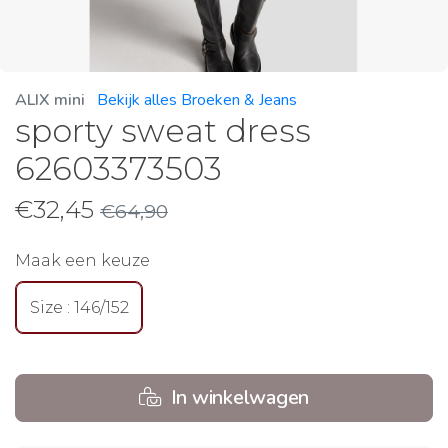
ALIX mini
Bekijk alles Broeken & Jeans
sporty sweat dress
62603373503
€
32,45
€
64,90
Maak een keuze
Size : 146/152
In winkelwagen