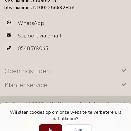
KVK nummer: 68065213
btw-nummer: NL002258692B38
WhatsApp
Support via email
0548 769043
Openingstijden
Klantenservice
© Copyright 2026 LILY - Theme by
Frontlabel
- Powered
by
Lightspeed
Wij slaan cookies op om onze website te verbeteren. Is
dat akkoord?
Ja
Nee