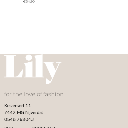
€
64,90
for the love of fashion
Keizerserf 11
7442 MG Nijverdal
0548 769043