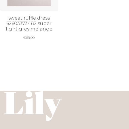
sweat ruffle dress
62603373482 super
light grey melange
€
69,90