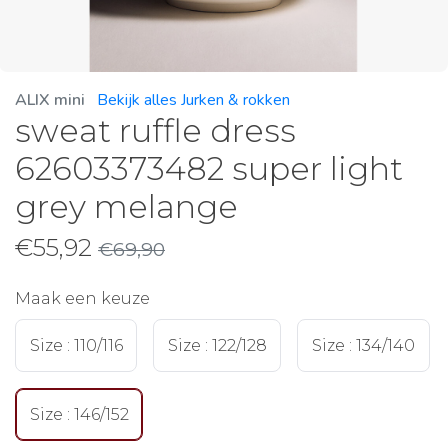
ALIX mini
Bekijk alles Jurken & rokken
sweat ruffle dress
62603373482 super light
grey melange
€
55,92
€
69,90
Maak een keuze
Size : 110/116
Size : 122/128
Size : 134/140
Size : 146/152