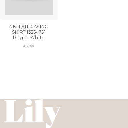
NKFFATIDIASING
SKIRT 13254751
Bright White
€
32,99