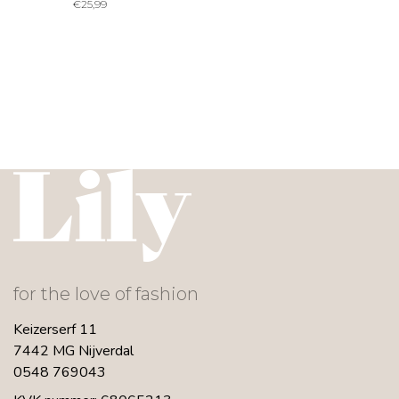
€
25,99
for the love of fashion
Keizerserf 11
7442 MG Nijverdal
0548 769043