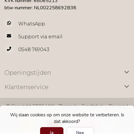
KVK nummer: 68065213
btw-nummer: NL002258692B38
WhatsApp
Support via email
0548 769043
Openingstijden
Klantenservice
© Copyright 2026 LILY - Theme by
Frontlabel
- Powered
by
Lightspeed
Wij slaan cookies op om onze website te verbeteren. Is
dat akkoord?
Ja
Nee