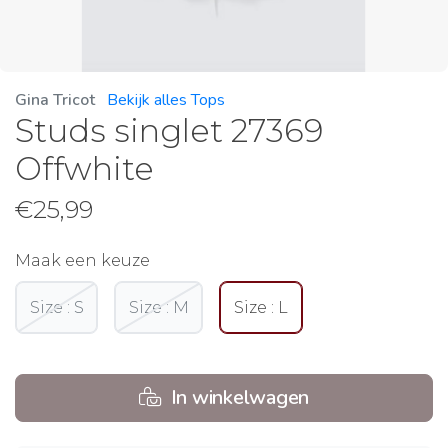
Gina Tricot
Bekijk alles Tops
Studs singlet 27369
Offwhite
€
25,99
Maak een keuze
Size : S
Size : M
Size : L
In winkelwagen