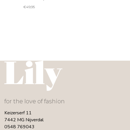
€
49,95
for the love of fashion
Keizerserf 11
7442 MG Nijverdal
0548 769043