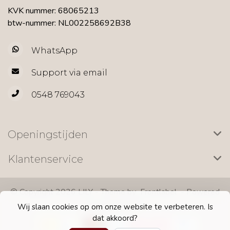
KVK nummer: 68065213
btw-nummer: NL002258692B38
WhatsApp
Support via email
0548 769043
Openingstijden
Klantenservice
© Copyright 2026 LILY - Theme by
Frontlabel
- Powered
by
Lightspeed
Wij slaan cookies op om onze website te verbeteren. Is
dat akkoord?