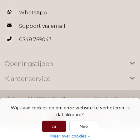
WhatsApp
Support via email
0548 769043
Openingstijden
Klantenservice
© Copyright 2026 LILY - Theme by
Frontlabel
- Powered
by
Lightspeed
Wij slaan cookies op om onze website te verbeteren. Is
dat akkoord?
Ja
Nee
Meer over cookies »