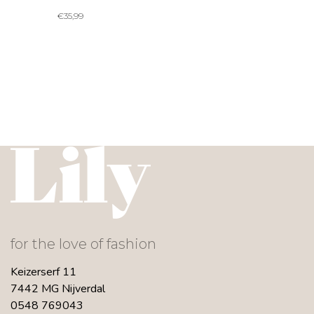
€
35,99
for the love of fashion
Keizerserf 11
7442 MG Nijverdal
0548 769043