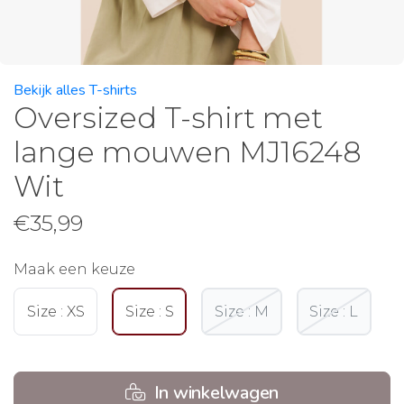
Bekijk alles T-shirts
Oversized T-shirt met
lange mouwen MJ16248
Wit
€
35,99
Maak een keuze
Size : XS
Size : S
Size : M
Size : L
In winkelwagen