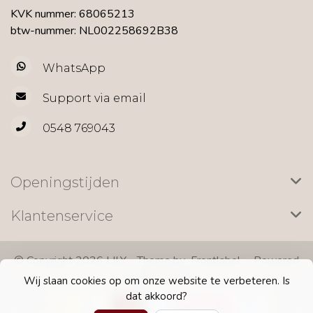
KVK nummer: 68065213
btw-nummer: NL002258692B38
WhatsApp
Support via email
0548 769043
Openingstijden
Klantenservice
© Copyright 2026 LILY - Theme by
Frontlabel
- Powered
by
Lightspeed
Wij slaan cookies op om onze website te verbeteren. Is
dat akkoord?