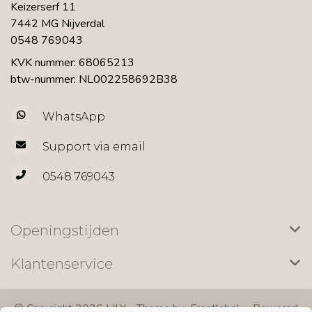
Keizerserf 11
7442 MG Nijverdal
0548 769043
KVK nummer: 68065213
btw-nummer: NL002258692B38
WhatsApp
Support via email
0548 769043
Openingstijden
Klantenservice
© Copyright 2026 LILY - Theme by
Frontlabel
- Powered