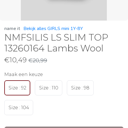
name it
Bekijk alles GIRLS mini 1Y-8Y
NMFSILIS LS SLIM TOP
13260164 Lambs Wool
€
10,49
€
20,99
Maak een keuze
Size : 92
Size : 110
Size : 98
Size : 104