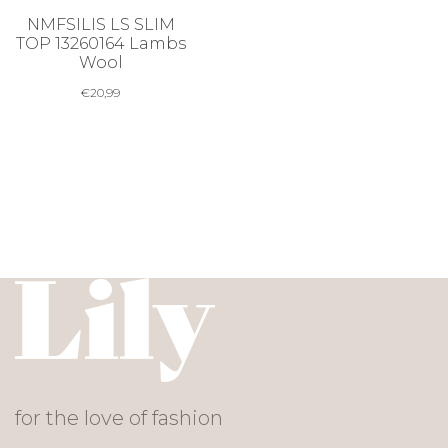
NMFSILIS LS SLIM
TOP 13260164 Lambs
Wool
€
20,99
for the love of fashion