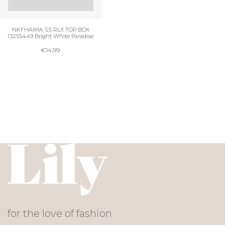
NKFHAIMA SS RLX TOP BOX
13255449 Bright White Paradise
€
14,99
for the love of fashion