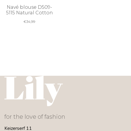
Navé blouse D509-
5115 Natural Cotton
€
34,99
for the love of fashion
Keizerserf 11