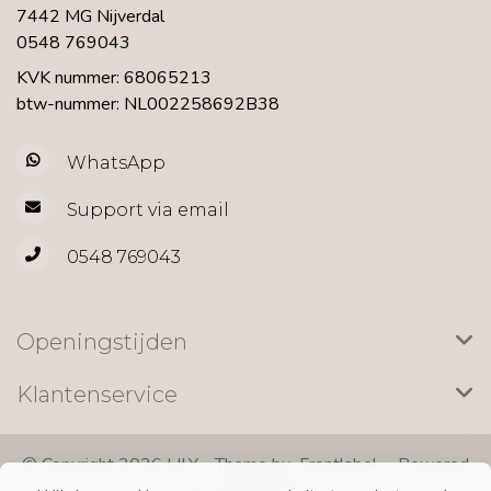
7442 MG Nijverdal
0548 769043
KVK nummer: 68065213
btw-nummer: NL002258692B38
WhatsApp
Support via email
0548 769043
Openingstijden
Klantenservice
© Copyright 2026 LILY - Theme by
Frontlabel
- Powered
by
Lightspeed