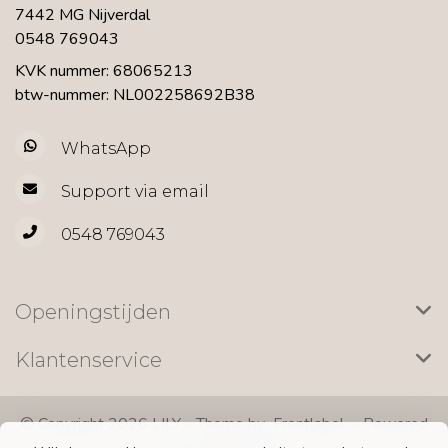
7442 MG Nijverdal
0548 769043
KVK nummer: 68065213
btw-nummer: NL002258692B38
WhatsApp
Support via email
0548 769043
Openingstijden
Klantenservice
© Copyright 2026 LILY - Theme by
Frontlabel
- Powered
by
Lightspeed