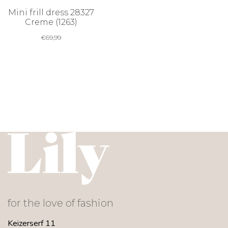
Mini frill dress 28327
Creme (1263)
€
69,99
for the love of fashion
Keizerserf 11