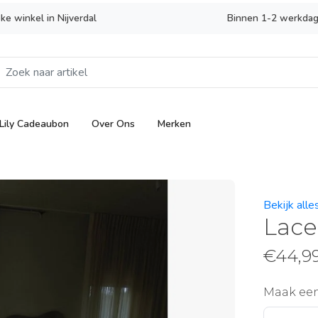
eke winkel in Nijverdal
Binnen 1-2 werkdag
Lily Cadeaubon
Over Ons
Merken
Bekijk alle
Lace 
€
44,9
Maak ee