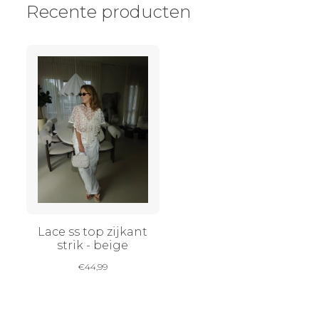
Recente producten
Lace ss top zijkant
strik - beige
€
44,99