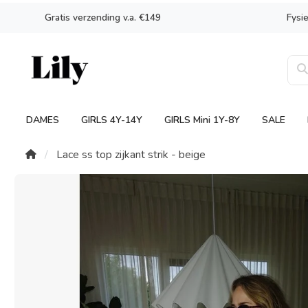
Gratis verzending v.a. €149
Fysi
DAMES
GIRLS 4Y-14Y
GIRLS Mini 1Y-8Y
SALE
Lace ss top zijkant strik - beige