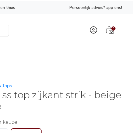
en thuis
Persoonlijk advies? app ons!
0
s Tops
ss top zijkant strik - beige
9
n keuze