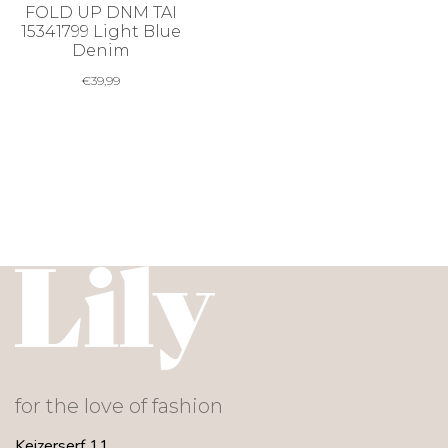
FOLD UP DNM TAI
15341799 Light Blue
Denim
€
39,99
for the love of fashion
Keizerserf 11