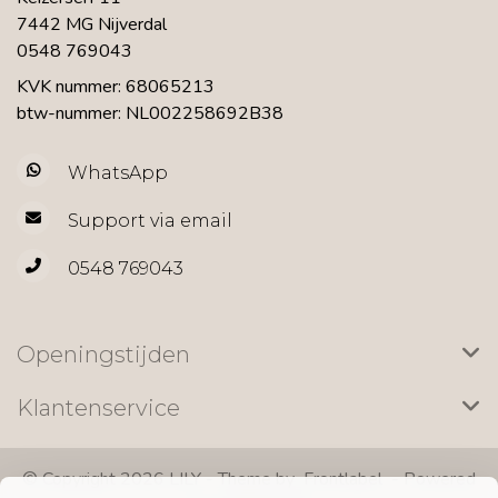
7442 MG Nijverdal
0548 769043
KVK nummer: 68065213
btw-nummer: NL002258692B38
WhatsApp
Support via email
0548 769043
Openingstijden
Klantenservice
© Copyright 2026 LILY - Theme by
Frontlabel
- Powered