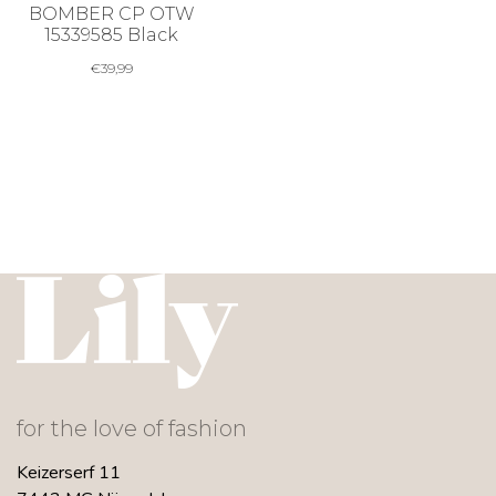
BOMBER CP OTW
15339585 Black
€
39,99
for the love of fashion
Keizerserf 11