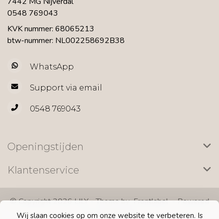
7442 MG Nijverdal
0548 769043
KVK nummer: 68065213
btw-nummer: NL002258692B38
WhatsApp
Support via email
0548 769043
Openingstijden
Klantenservice
© Copyright 2026 LILY - Theme by
Frontlabel
- Powered
by
Lightspeed
Wij slaan cookies op om onze website te verbeteren. Is