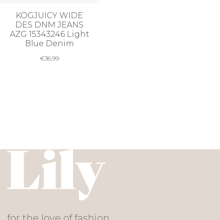
KOGJUICY WIDE
DES DNM JEANS
AZG 15343246 Light
Blue Denim
€
36,99
for the love of fashion