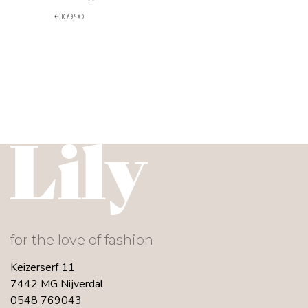
€
109,90
for the love of fashion
Keizerserf 11
7442 MG Nijverdal
0548 769043