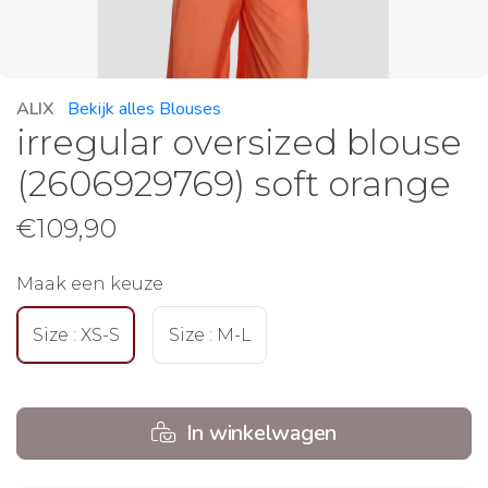
ALIX
Bekijk alles Blouses
irregular oversized blouse
(2606929769) soft orange
€
109,90
Maak een keuze
Size : XS-S
Size : M-L
In winkelwagen