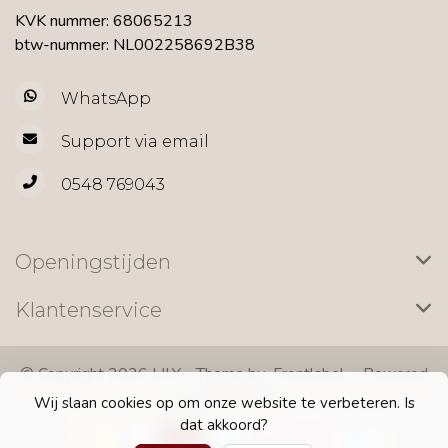
KVK nummer: 68065213
btw-nummer: NL002258692B38
WhatsApp
Support via email
0548 769043
Openingstijden
Klantenservice
© Copyright 2026 LILY - Theme by
Frontlabel
- Powered
by
Lightspeed
Wij slaan cookies op om onze website te verbeteren. Is
dat akkoord?