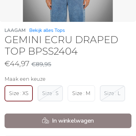
LAAGAM
Bekijk alles Tops
GEMINI ECRU DRAPED
TOP BPSS2404
€
44,97
€
89,95
Maak een keuze
Size : XS
Size : S
Size : M
Size : L
In winkelwagen