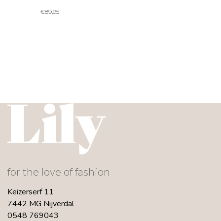
€
89,95
for the love of fashion
Keizerserf 11
7442 MG Nijverdal
0548 769043