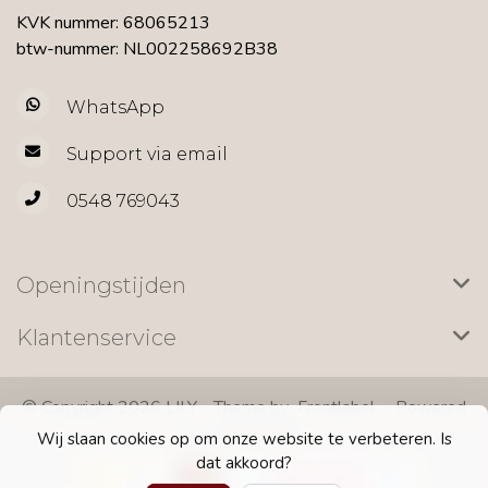
KVK nummer: 68065213
btw-nummer: NL002258692B38
WhatsApp
Support via email
0548 769043
Openingstijden
Klantenservice
© Copyright 2026 LILY - Theme by
Frontlabel
- Powered
by
Lightspeed
Wij slaan cookies op om onze website te verbeteren. Is
dat akkoord?