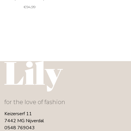
€
94,99
for the love of fashion
Keizerserf 11
7442 MG Nijverdal
0548 769043