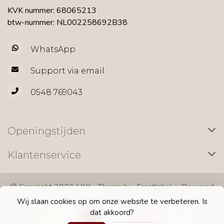
KVK nummer: 68065213
btw-nummer: NL002258692B38
WhatsApp
Support via email
0548 769043
Openingstijden
Klantenservice
© Copyright 2026 LILY - Theme by
Frontlabel
- Powered
by
Lightspeed
Wij slaan cookies op om onze website te verbeteren. Is
dat akkoord?