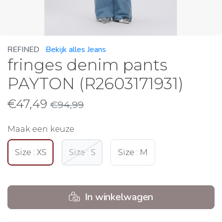
REFINED
Bekijk alles Jeans
fringes denim pants
PAYTON (R2603171931)
€
47,49
€
94,99
Maak een keuze
Size : XS
Size : S
Size : M
In winkelwagen