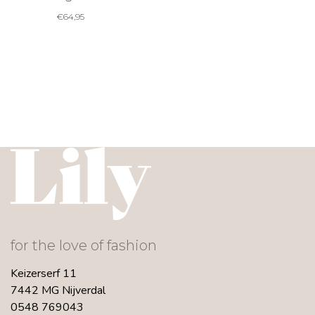
€
64,95
for the love of fashion
Keizerserf 11
7442 MG Nijverdal
0548 769043