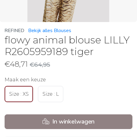
REFINED
Bekijk alles Blouses
flowy animal blouse LILLY
R2605959189 tiger
€
48,71
€
64,95
Maak een keuze
Size : XS
Size : L
In winkelwagen