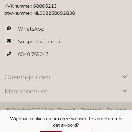
KVK nummer: 68065213
btw-nummer: NL002258692B38
WhatsApp
Support via email
0548 769043
Openingstijden
Klantenservice
© Copyright 2026 LILY - Theme by
Frontlabel
- Powered
by
Lightspeed
Wij slaan cookies op om onze website te verbeteren. Is
dat akkoord?