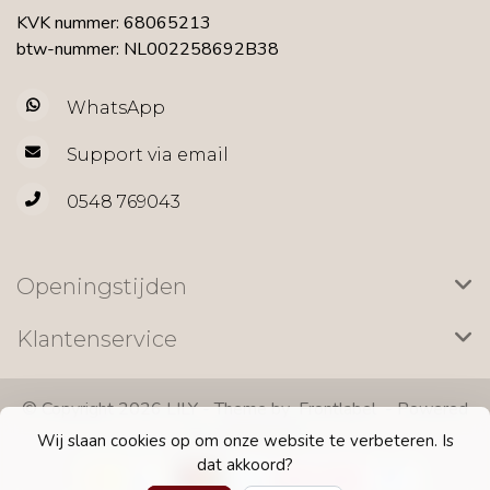
KVK nummer: 68065213
btw-nummer: NL002258692B38
WhatsApp
Support via email
0548 769043
Openingstijden
Klantenservice
© Copyright 2026 LILY - Theme by
Frontlabel
- Powered
by
Lightspeed
Wij slaan cookies op om onze website te verbeteren. Is
dat akkoord?