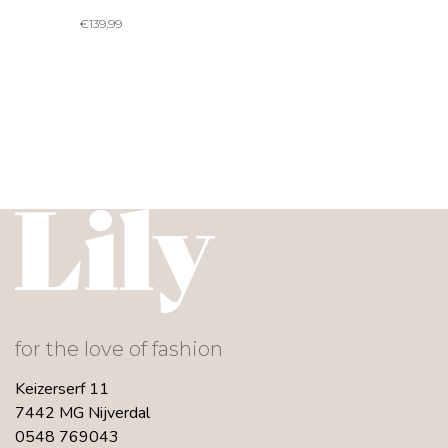
€
139,99
for the love of fashion
Keizerserf 11
7442 MG Nijverdal
0548 769043