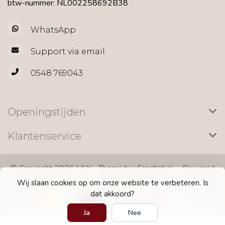
btw-nummer: NL002258692B38
WhatsApp
Support via email
0548 769043
Openingstijden
Klantenservice
© Copyright 2026 LILY - Theme by
Frontlabel
- Powered
by
Lightspeed
Wij slaan cookies op om onze website te verbeteren. Is
dat akkoord?
Ja
Nee