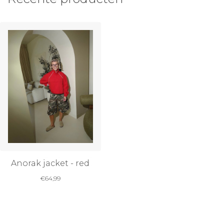
Anorak jacket - red
€
64,99