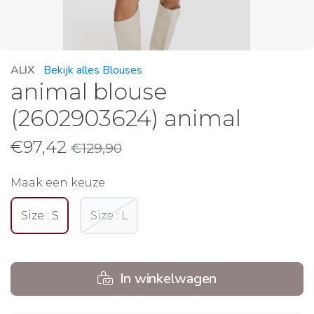
ALIX
Bekijk alles Blouses
animal blouse
(2602903624) animal
€
97,42
€
129,90
Maak een keuze
Size : S
Size : L
In winkelwagen