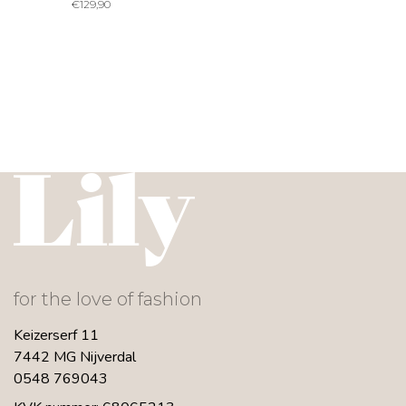
€
129,90
for the love of fashion
Keizerserf 11
7442 MG Nijverdal
0548 769043