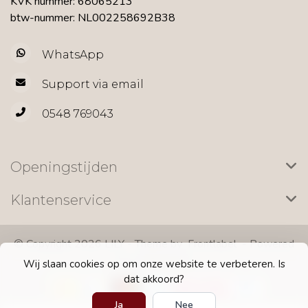
KVK nummer: 68065213
btw-nummer: NL002258692B38
WhatsApp
Support via email
0548 769043
Openingstijden
Klantenservice
© Copyright 2026 LILY - Theme by
Frontlabel
- Powered
by
Lightspeed
Wij slaan cookies op om onze website te verbeteren. Is
dat akkoord?
Ja
Nee