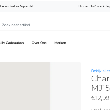
eke winkel in Nijverdal
Binnen 1-2 werkdag
Lily Cadeaubon
Over Ons
Merken
Bekijk alle
Char
MJ15
€
12,99