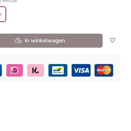
n keuze
e
In winkelwagen