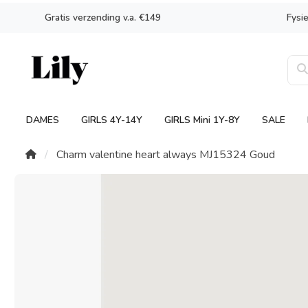
Gratis verzending v.a. €149
Fysi
DAMES
GIRLS 4Y-14Y
GIRLS Mini 1Y-8Y
SALE
Charm valentine heart always MJ15324 Goud