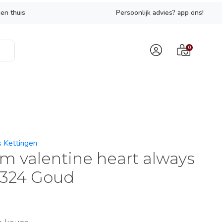
en thuis
Persoonlijk advies? app ons!
0
s Kettingen
m valentine heart always
324 Goud