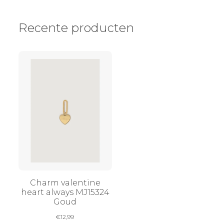
Recente producten
Charm valentine
heart always MJ15324
Goud
€
12,99