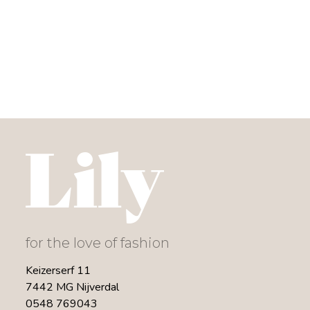
for the love of fashion
Keizerserf 11
7442 MG Nijverdal
0548 769043