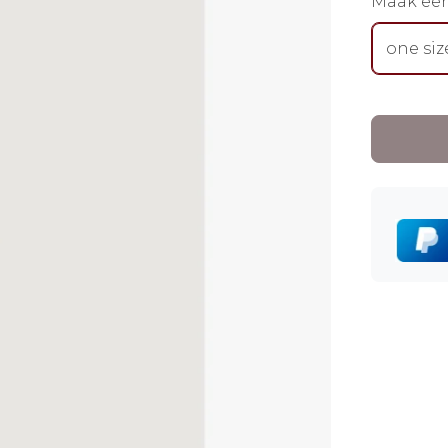
Maak ee
one siz