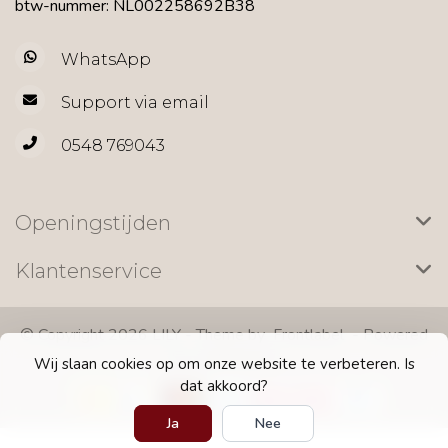
btw-nummer: NL002258692B38
WhatsApp
Support via email
0548 769043
Openingstijden
Klantenservice
© Copyright 2026 LILY - Theme by
Frontlabel
- Powered
by
Lightspeed
Wij slaan cookies op om onze website te verbeteren. Is
dat akkoord?
Ja
Nee