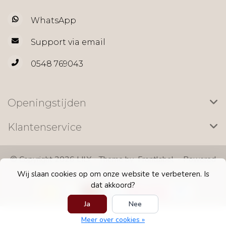
WhatsApp
Support via email
0548 769043
Openingstijden
Klantenservice
© Copyright 2026 LILY - Theme by
Frontlabel
- Powered
by
Lightspeed
Wij slaan cookies op om onze website te verbeteren. Is
dat akkoord?
Ja
Nee
Meer over cookies »