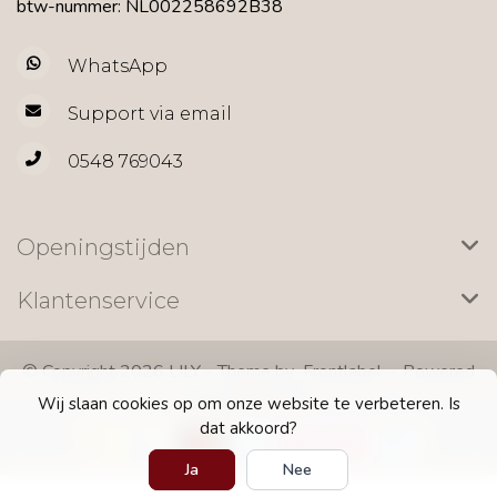
btw-nummer: NL002258692B38
WhatsApp
Support via email
0548 769043
Openingstijden
Klantenservice
© Copyright 2026 LILY - Theme by
Frontlabel
- Powered
by
Lightspeed
Wij slaan cookies op om onze website te verbeteren. Is
dat akkoord?
Ja
Nee