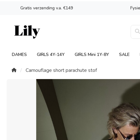
Gratis verzending v.a. €149
Fysi
DAMES
GIRLS 4Y-14Y
GIRLS Mini 1Y-8Y
SALE
Camouflage short parachute stof