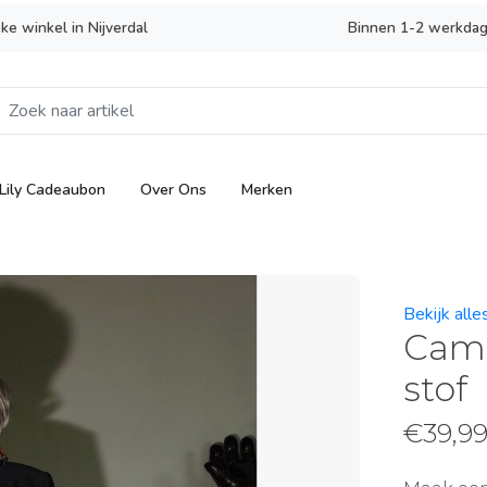
eke winkel in Nijverdal
Binnen 1-2 werkdag
Lily Cadeaubon
Over Ons
Merken
Bekijk all
Camo
stof
€
39,9