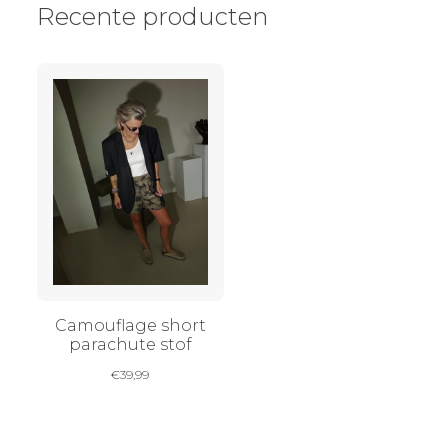
Recente producten
Camouflage short
parachute stof
€
39,99