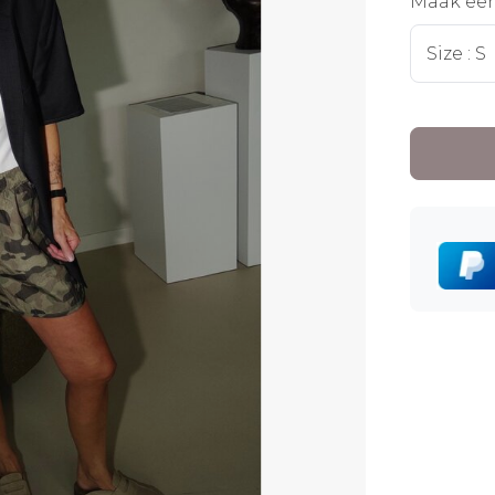
Maak ee
Size : S