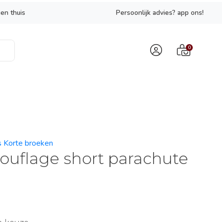
en thuis
Persoonlijk advies? app ons!
0
es Korte broeken
uflage short parachute
9