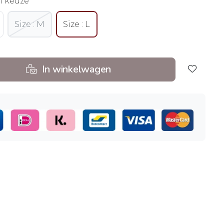
n keuze
Size : M
Size : L
In winkelwagen