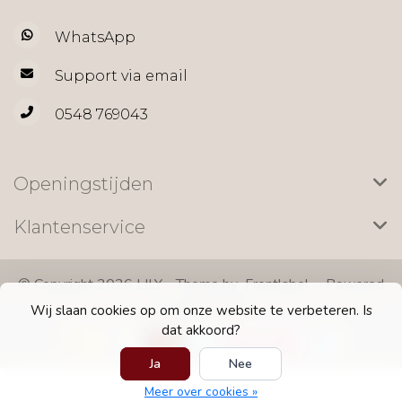
WhatsApp
Support via email
0548 769043
Openingstijden
Klantenservice
© Copyright 2026 LILY - Theme by
Frontlabel
- Powered
by
Lightspeed
Wij slaan cookies op om onze website te verbeteren. Is
dat akkoord?
Ja
Nee
Meer over cookies »