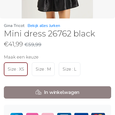
Gina Tricot
Bekijk alles Jurken
Mini dress 26762 black
€
41,99
€
59,99
Maak een keuze
Size : XS
Size : M
Size : L
In winkelwagen