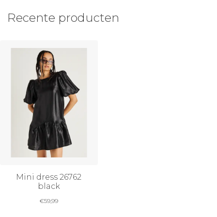
Recente producten
Mini dress 26762
black
€
59,99