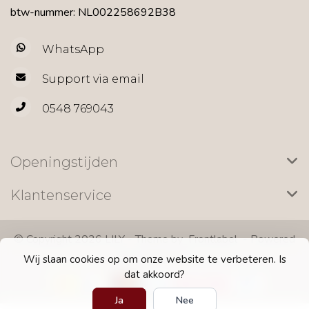
btw-nummer: NL002258692B38
WhatsApp
Support via email
0548 769043
Openingstijden
Klantenservice
© Copyright 2026 LILY - Theme by
Frontlabel
- Powered
by
Lightspeed
Wij slaan cookies op om onze website te verbeteren. Is
dat akkoord?
Ja
Nee