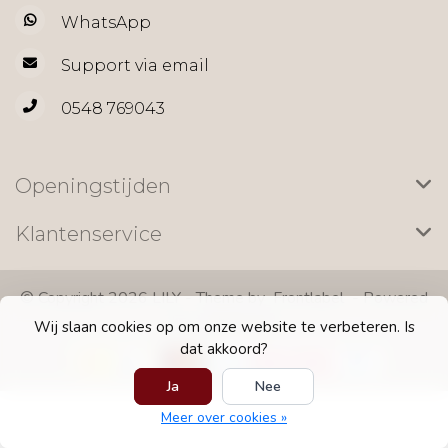
WhatsApp
Support via email
0548 769043
Openingstijden
Klantenservice
© Copyright 2026 LILY - Theme by
Frontlabel
- Powered
by
Lightspeed
Wij slaan cookies op om onze website te verbeteren. Is
dat akkoord?
Ja
Nee
Meer over cookies »