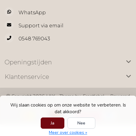
WhatsApp
Support via email
0548 769043
Openingstijden
Klantenservice
© Copyright 2026 LILY - Theme by
Frontlabel
- Powered
by
Lightspeed
Wij slaan cookies op om onze website te verbeteren. Is
dat akkoord?
Ja
Nee
Meer over cookies »