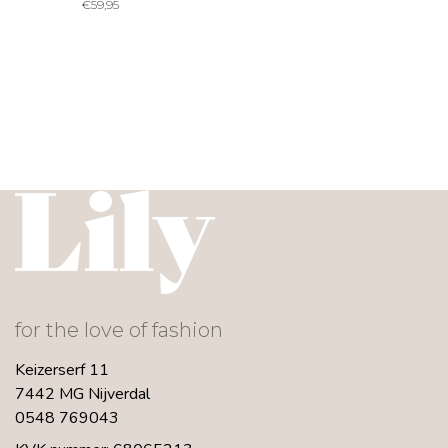
€
59,95
for the love of fashion
Keizerserf 11
7442 MG Nijverdal
0548 769043