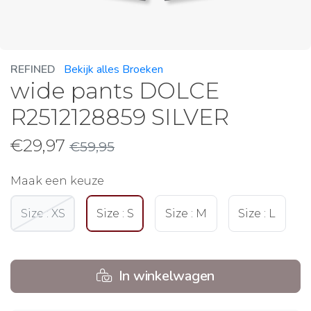
REFINED
Bekijk alles Broeken
wide pants DOLCE
R2512128859 SILVER
€
29,97
€
59,95
Maak een keuze
Size : XS
Size : S
Size : M
Size : L
In winkelwagen