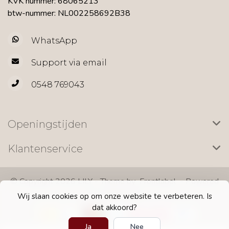
KVK nummer: 68065213
btw-nummer: NL002258692B38
WhatsApp
Support via email
0548 769043
Openingstijden
Klantenservice
© Copyright 2026 LILY - Theme by
Frontlabel
- Powered
by
Lightspeed
Wij slaan cookies op om onze website te verbeteren. Is
dat akkoord?
Ja
Nee