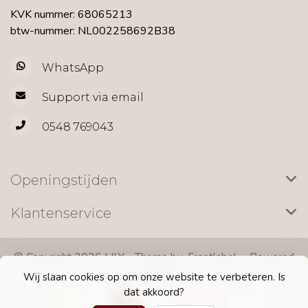
KVK nummer: 68065213
btw-nummer: NL002258692B38
WhatsApp
Support via email
0548 769043
Openingstijden
Klantenservice
© Copyright 2026 LILY - Theme by
Frontlabel
- Powered
by
Lightspeed
Wij slaan cookies op om onze website te verbeteren. Is
dat akkoord?