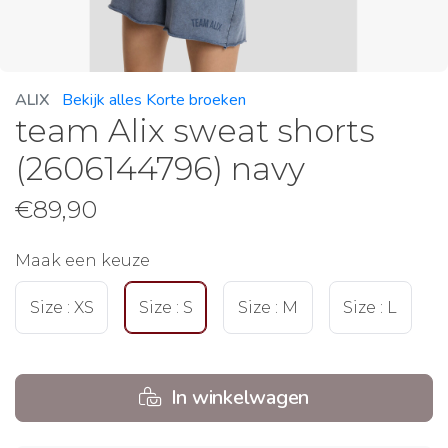
ALIX
Bekijk alles Korte broeken
team Alix sweat shorts
(2606144796) navy
€
89,90
Maak een keuze
Size : XS
Size : S
Size : M
Size : L
In winkelwagen