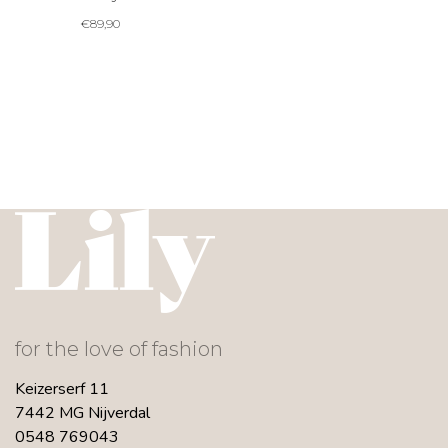
€
89,90
for the love of fashion
Keizerserf 11
7442 MG Nijverdal
0548 769043