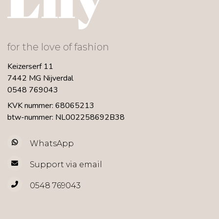
for the love of fashion
Keizerserf 11
7442 MG Nijverdal
0548 769043
KVK nummer: 68065213
btw-nummer: NL002258692B38
WhatsApp
Support via email
0548 769043