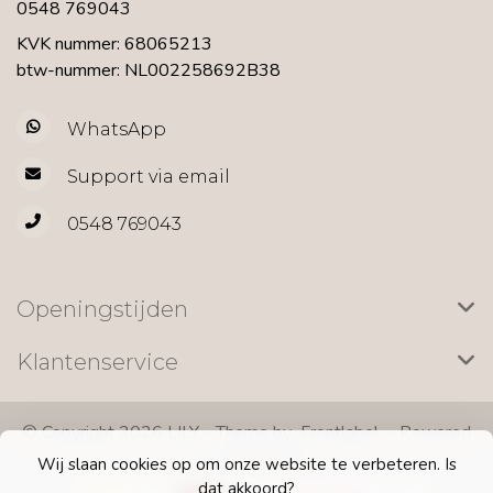
0548 769043
KVK nummer: 68065213
btw-nummer: NL002258692B38
WhatsApp
Support via email
0548 769043
Openingstijden
Klantenservice
© Copyright 2026 LILY - Theme by
Frontlabel
- Powered
by
Lightspeed
Wij slaan cookies op om onze website te verbeteren. Is
dat akkoord?