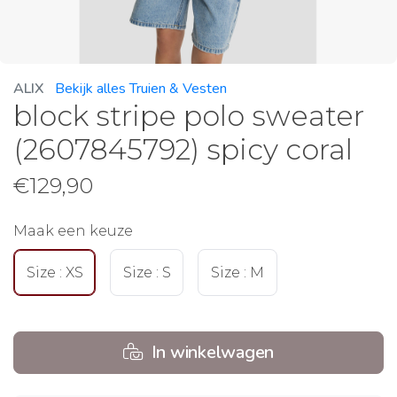
ALIX
Bekijk alles Truien & Vesten
block stripe polo sweater
(2607845792) spicy coral
€
129,90
Maak een keuze
Size : XS
Size : S
Size : M
In winkelwagen