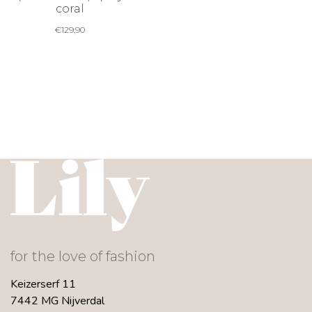
coral
€
129,90
for the love of fashion
Keizerserf 11
7442 MG Nijverdal