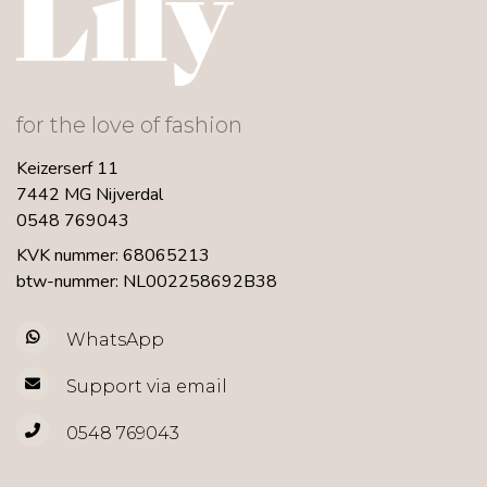
for the love of fashion
Keizerserf 11
7442 MG Nijverdal
0548 769043
KVK nummer: 68065213
btw-nummer: NL002258692B38
WhatsApp
Support via email
0548 769043