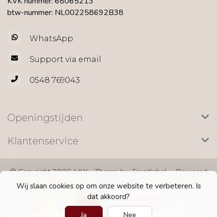
KVK nummer: 68065213
btw-nummer: NL002258692B38
WhatsApp
Support via email
0548 769043
Openingstijden
Klantenservice
© Copyright 2026 LILY - Theme by
Frontlabel
- Powered
by
Lightspeed
Wij slaan cookies op om onze website te verbeteren. Is
dat akkoord?
Ja
Nee