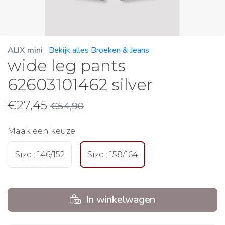
ALIX mini
Bekijk alles Broeken & Jeans
wide leg pants
62603101462 silver
€
27,45
€
54,90
Maak een keuze
Size : 146/152
Size : 158/164
In winkelwagen