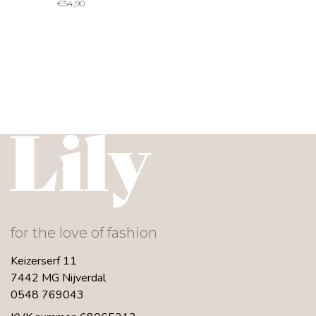
€
54,90
for the love of fashion
Keizerserf 11
7442 MG Nijverdal
0548 769043