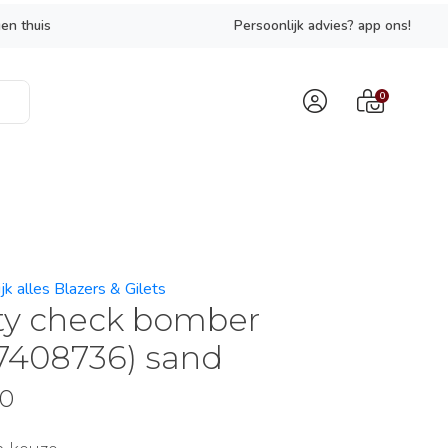
en thuis
Persoonlijk advies? app ons!
0
jk alles Blazers & Gilets
ty check bomber
7408736) sand
90