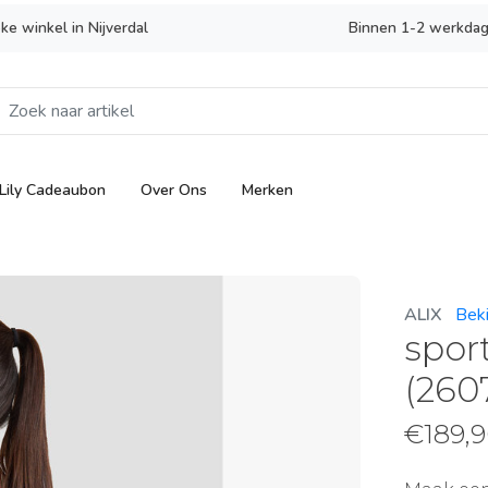
eke winkel in Nijverdal
Binnen 1-2 werkdag
Lily Cadeaubon
Over Ons
Merken
ALIX
Beki
spor
(260
€
189,