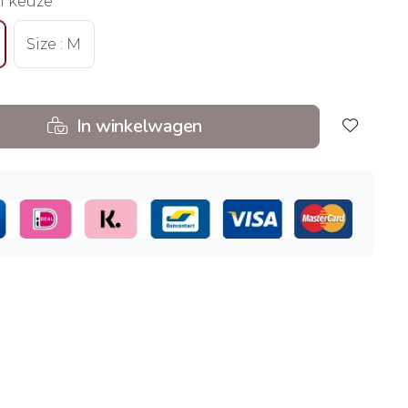
n keuze
Size : M
In winkelwagen