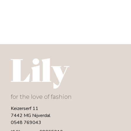
for the love of fashion
Keizerserf 11
7442 MG Nijverdal
0548 769043