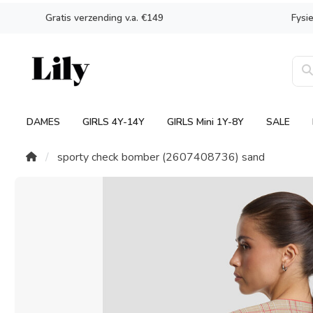
Gratis verzending v.a. €149
Fysi
DAMES
GIRLS 4Y-14Y
GIRLS Mini 1Y-8Y
SALE
sporty check bomber (2607408736) sand