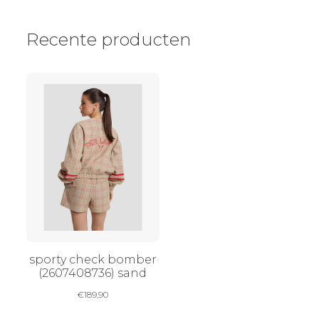
Recente producten
sporty check bomber
(2607408736) sand
€
189,90