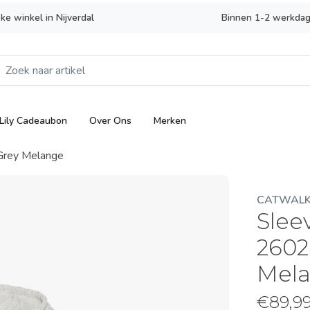
eke winkel in Nijverdal
Binnen 1-2 werkdag
Lily Cadeaubon
Over Ons
Merken
Grey Melange
CATWALK 
Slee
2602
Mel
€
89,9