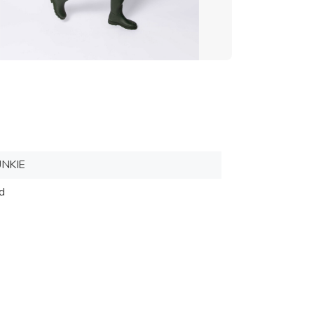
NKIE
d