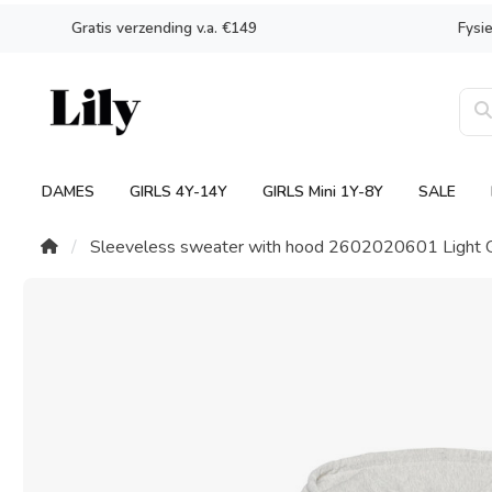
Gratis verzending v.a. €149
Fysi
DAMES
GIRLS 4Y-14Y
GIRLS Mini 1Y-8Y
SALE
Sleeveless sweater with hood 2602020601 Light 