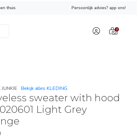
en thuis
Persoonlijk advies? app ons!
0
JUNKIE
Bekijk alles KLEDING
veless sweater with hood
020601 Light Grey
ange
9