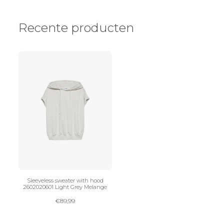
Recente producten
Sleeveless sweater with hood
2602020601 Light Grey Melange
€
89,99