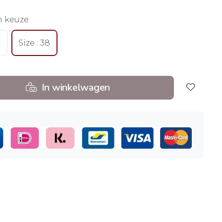
n keuze
Size : 38
In winkelwagen