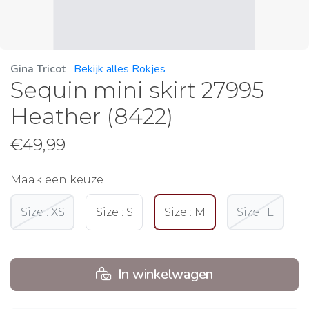
Gina Tricot
Bekijk alles Rokjes
Sequin mini skirt 27995
Heather (8422)
€
49,99
Maak een keuze
Size : XS
Size : S
Size : M
Size : L
In winkelwagen