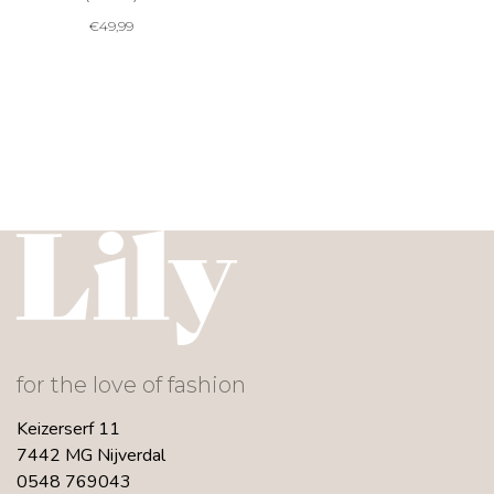
€
49,99
for the love of fashion
Keizerserf 11
7442 MG Nijverdal
0548 769043