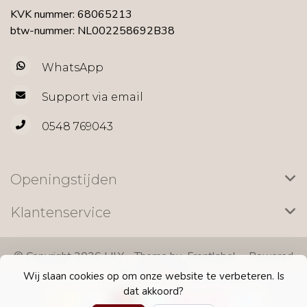
KVK nummer: 68065213
btw-nummer: NL002258692B38
WhatsApp
Support via email
0548 769043
Openingstijden
Klantenservice
© Copyright 2026 LILY - Theme by
Frontlabel
- Powered
by
Lightspeed
Wij slaan cookies op om onze website te verbeteren. Is
dat akkoord?