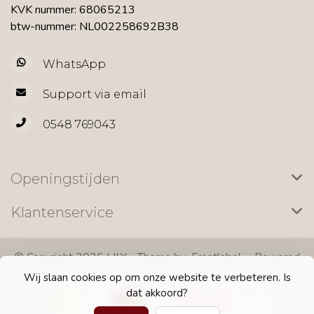
KVK nummer: 68065213
btw-nummer: NL002258692B38
WhatsApp
Support via email
0548 769043
Openingstijden
Klantenservice
© Copyright 2026 LILY - Theme by
Frontlabel
- Powered
by
Lightspeed
Wij slaan cookies op om onze website te verbeteren. Is
dat akkoord?