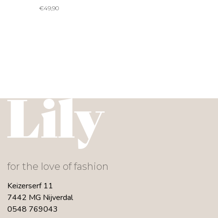
€
49,90
for the love of fashion
Keizerserf 11
7442 MG Nijverdal
0548 769043