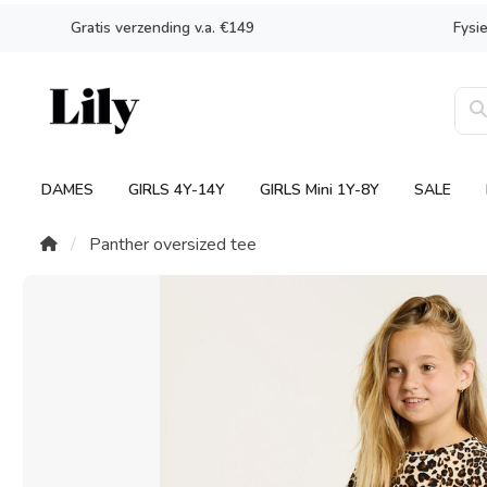
Gratis verzending v.a. €149
Fysi
DAMES
GIRLS 4Y-14Y
GIRLS Mini 1Y-8Y
SALE
Panther oversized tee